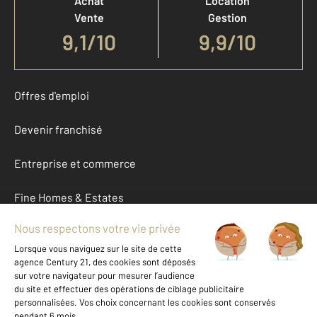
Achat
Location
Vente
Gestion
9,1
/
10
9,9/10
Offres d'emploi
Devenir franchisé
Entreprise et commerce
Fine Homes & Estates
À propos
International
Nous contacter