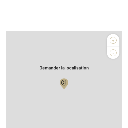
Afficher sur la carte :
+
Agence
Biens vendus
-
Demander la localisation
Vue globale
2
Surface totale : 52,0 m
2
Surface habitable : 52,0 m
Type d'appartement : F3
ème
Étage : 3