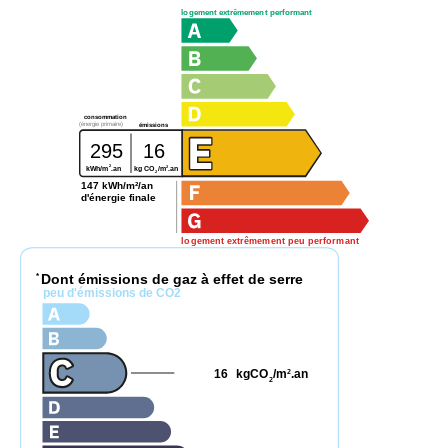
logement extrêmement performant
consommation
(énergie primaire)
émissions
295
16
2
2
kg CO
/m
.an
kWh/m
.an
2
147 kWh/m²/an
d'énergie finale
logement extrêmement peu performant
Dont émissions de gaz à effet de serre
*
peu d'émissions de CO2
16
kgCO
/m
.an
2
2