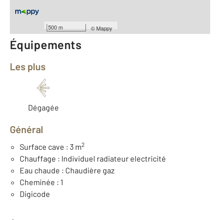
Nombre de pièces : 3
[Voir le détail]
Année construction : 1845
500 m
©
Mappy
Équipements
Les plus
Dégagée
Général
2
Surface cave : 3 m
Chauffage : Individuel radiateur electricité
Eau chaude : Chaudière gaz
Cheminée : 1
Digicode